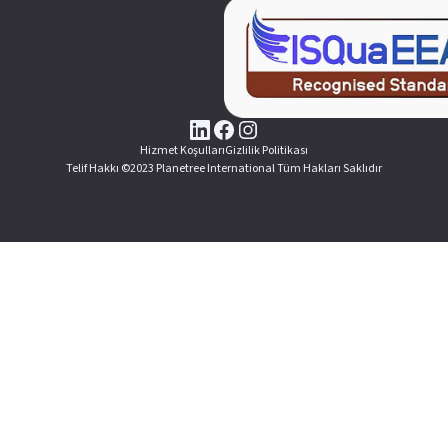
Hizmet Koşulları
Gizlilik Politikası
Telif Hakkı ©2023 Planetree International Tüm Hakları Saklıdır