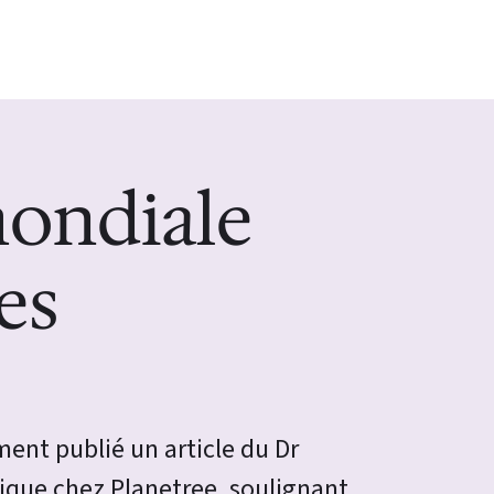
ondiale
es
ent publié un article du Dr
gique chez Planetree, soulignant