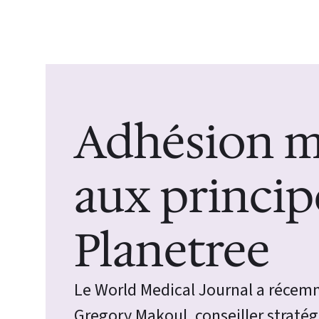
Adhésion m
aux princip
Planetree
Le World Medical Journal a récemm
Gregory Makoul, conseiller straté