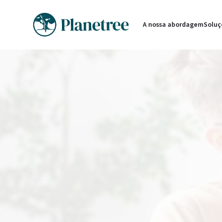
A nossa abordagem
Soluç